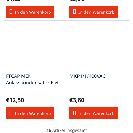
In den Warenkorb
In den Warenkorb
FTCAP MEK
MKP1/1/400VAC
Anlasskondensator Elyt-
rauh 130uF 380V
EKBC130/380
€12,50
€3,80
In den Warenkorb
In den Warenkorb
16
Artikel insgesamt
S