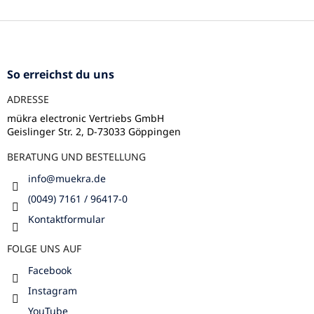
t
e
F
u
u
e
ß
r
z
So erreichst du uns
e
e
l
ADRESSE
i
e
l
m
mükra electronic Vertriebs GmbH
e
Geislinger Str. 2, D-73033 Göppingen
e
n
BERATUNG UND BESTELLUNG
t
e
info
@
muekra.de
d
e
(0049) 7161 / 96417-0
r
Kontaktformular
L
i
FOLGE UNS AUF
s
t
Facebook
e
Instagram
YouTube