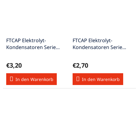
FTCAP Elektrolyt-
FTCAP Elektrolyt-
Kondensatoren Serie
Kondensatoren Serie
ATBI Ton-Elko axial 33uF
ATBI Ton-Elko axial 4,7uF
100V Elko33/100V
100V Elko4,7/100V
€3,20
€2,70
In den Warenkorb
In den Warenkorb