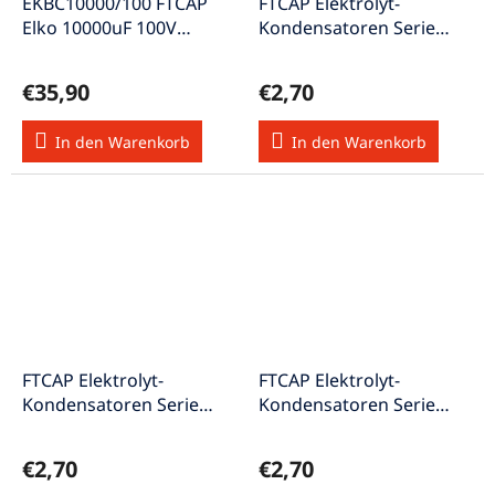
EKBC10000/100 FTCAP
FTCAP Elektrolyt-
Elko 10000uF 100V
Kondensatoren Serie
40x95mm
ATBI Ton-Elko axial 10uF
LFB10310040095
100V Elko10/100V
€35,90
€2,70
In den Warenkorb
In den Warenkorb
FTCAP Elektrolyt-
FTCAP Elektrolyt-
Kondensatoren Serie
Kondensatoren Serie
ATBI Ton-Elko axial 15uF
ATBI Ton-Elko axial 2,2uF
100V Elko15/100V
100V Elko2,2/100V
€2,70
€2,70