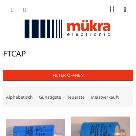
Zum
WARE
Inhalt
springen
FTCAP
FILTER ÖFFNEN
P
r
Alphabetisch
Günstigste
Teuerste
Meistverkauft
o
d
L
u
i
k
s
t
t