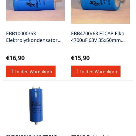
s
e
o
d
r
e
t
r
i
P
e
EBB10000/63
EBB4700/63 FTCAP Elko
r
r
Elektrolytkondensator
4700uF 63V 35x50mm
o
u
65x35mm 10000µF 63V
LFB47206335050
d
n
€16,90
€15,90
u
g
k
In den Warenkorb
In den Warenkorb
t
e