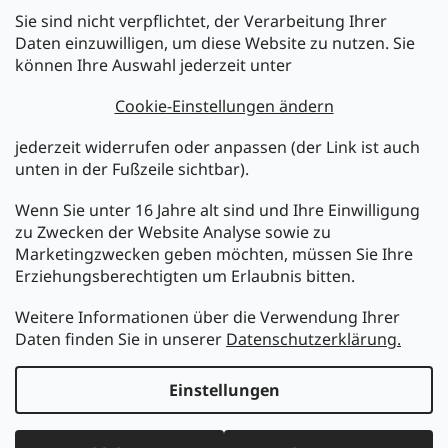
Sie sind nicht verpflichtet, der Verarbeitung Ihrer
Newsletter abonnieren
Daten einzuwilligen, um diese Website zu nutzen. Sie
können Ihre Auswahl jederzeit unter
Legen Sie Ihre E-Mail ein und wir werden Ihnen Informationen
über neue Produkte in unserem E-Shop zusenden.
Cookie-Einstellungen ändern
E-Mail
jederzeit widerrufen oder anpassen (der Link ist auch
unten in der Fußzeile sichtbar).
Melden Sie sich jetzt für den mükra Newsletter an,
kostenlos und jederzeit kündbar! Mit der Anmeldung zum
Wenn Sie unter 16 Jahre alt sind und Ihre Einwilligung
Newsletter bestätigen Sie Ihr Einverständnis mit der
zu Zwecken der Website Analyse sowie zu
Datenschutzerklärung
.
Marketingzwecken geben möchten, müssen Sie Ihre
Erziehungsberechtigten um Erlaubnis bitten.
ANMELDEN
Weitere Informationen über die Verwendung Ihrer
Daten finden Sie in unserer
Datenschutzerklärung.
Erstellt von Shoptet
Einstellungen
Copyright 2026
MüKRA electronic Vertriebs GmbH
. Alle