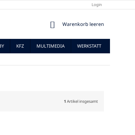
Login
WARENKORB
Warenkorb leeren
BY
KFZ
MULTIMEDIA
WERKSTATT
1
Artikel insgesamt