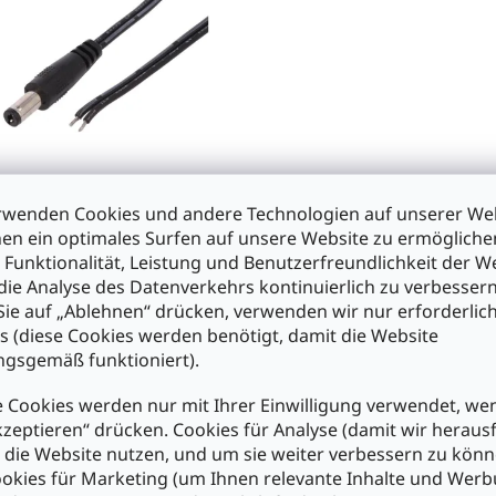
nschlusskabel schwarz mit
kverbinder DC-AK5521-1,5m
rwenden Cookies und andere Technologien auf unserer Web
en ein optimales Surfen auf unsere Website zu ermöglich
 Funktionalität, Leistung und Benutzerfreundlichkeit der W
die Analyse des Datenverkehrs kontinuierlich zu verbessern
0
ie auf „Ablehnen“ drücken, verwenden wir nur erforderlic
s (diese Cookies werden benötigt, damit die Website
n den Warenkorb
gsgemäß funktioniert).
S
 Cookies werden nur mit Ihrer Einwilligung verwendet, we
t
kzeptieren“ drücken. Cookies für Analyse (damit wir heraus
e
e die Website nutzen, und um sie weiter verbessern zu könn
u
okies für Marketing (um Ihnen relevante Inhalte und Wer
e