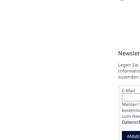
Newslet
Legen Sie
Informati
zusenden.
E-Mail
Melden S
kostenlo
zum News
Datensc
ANME