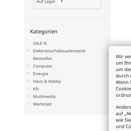
Auf Lager
1
t
s
e
e
o
d
r
e
t
Kategorien
r
i
Kategorien
überspringen
P
e
r
r
SALE %
o
DC-A
u
Elektronischebauelemente
d
Stec
n
Wir ve
Bestseller
u
g
um Ihn
Computer
k
um die
Energie
t
durch 
€3,2
e
Haus & Hobby
Wenn S
Cookie
Kfz
I
ordnun
Multimedia
Werkstatt
Andere
auf „A
F
wie Si
u
und Co
ß