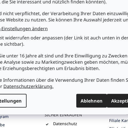
, die Sie interessant und nützlich finden könnten).
r
e
chst du uns
Einkaufen bei Mükra
Kundens
d nicht verpflichtet, der Verarbeitung Ihrer Daten einzuwilli
l
se Website zu nutzen. Sie können Ihre Auswahl jederzeit u
e
Ihr Partner seit 1979
m
Über Mük
-Einstellungen ändern
e
tronic Vertriebs
fachgerechte
AGB
n
Beratung
eit widerrufen oder anpassen (der Link ist auch unten in de
t
Meine Bes
 Str. 2, D-73033
e sichtbar).
ausgesuchte
e
n
Produktneuheiten
Versandi
d
ie unter 16 Jahre alt sind und Ihre Einwilligung zu Zwecken
günstige Preise
e
G UND
Datensch
e Analyse sowie zu Marketingzwecken geben möchten, m
NG
r
breite Produktpalette
Widerruf
re Erziehungsberechtigten um Erlaubnis bitten.
L
ständig wechselnde
muekra.de
i
Batterie
Angebote
s
) 7161 / 96417-0
e Informationen über die Verwendung Ihrer Daten finden S
transparente
Impress
t
er
Datenschutzerklärung.
ktformular
Versandkosten
e
Blog
großes Zentrallager
S AUF
tellungen
Ablehnen
Akzept
und mehrere Filialen
UNSERE F
ook
Filiale G
SICHER EINKAUFEN
gram
Filiale Ka
Datenschutz
ube