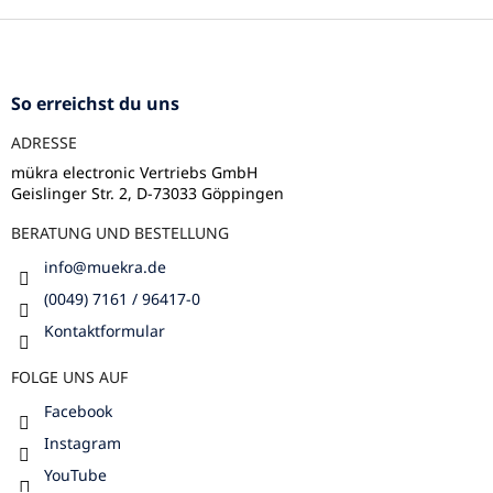
t
e
F
u
u
e
ß
r
z
So erreichst du uns
e
e
l
ADRESSE
i
e
l
m
mükra electronic Vertriebs GmbH
e
Geislinger Str. 2, D-73033 Göppingen
e
n
BERATUNG UND BESTELLUNG
t
e
info
@
muekra.de
d
e
(0049) 7161 / 96417-0
r
Kontaktformular
L
i
FOLGE UNS AUF
s
t
Facebook
e
Instagram
YouTube