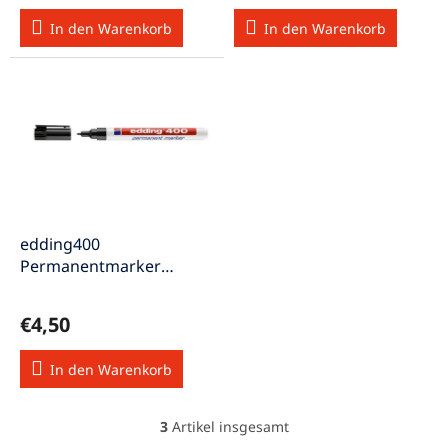
k
In den Warenkorb
In den Warenkorb
t
e
edding400
Permanentmarker
Rundspitze Strichstärke
1mm schwarz
€4,50
In den Warenkorb
3
Artikel insgesamt
S