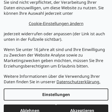
Sie sind nicht verpflichtet, der Verarbeitung Ihrer
Newsletter abonnieren
Daten einzuwilligen, um diese Website zu nutzen. Sie
können Ihre Auswahl jederzeit unter
Legen Sie Ihre E-Mail ein und wir werden Ihnen Informationen
über neue Produkte in unserem E-Shop zusenden.
Cookie-Einstellungen ändern
E-Mail
jederzeit widerrufen oder anpassen (der Link ist auch
unten in der Fußzeile sichtbar).
Melden Sie sich jetzt für den mükra Newsletter an,
kostenlos und jederzeit kündbar! Mit der Anmeldung zum
Wenn Sie unter 16 Jahre alt sind und Ihre Einwilligung
Newsletter bestätigen Sie Ihr Einverständnis mit der
zu Zwecken der Website Analyse sowie zu
Datenschutzerklärung
.
Marketingzwecken geben möchten, müssen Sie Ihre
Erziehungsberechtigten um Erlaubnis bitten.
ANMELDEN
Weitere Informationen über die Verwendung Ihrer
Daten finden Sie in unserer
Datenschutzerklärung.
Erstellt von Shoptet
Einstellungen
Copyright 2026
MüKRA electronic Vertriebs GmbH
. Alle
Ablehnen
Akzeptieren
Rechte vorbehalten.
Cookie-Einstellungen ändern