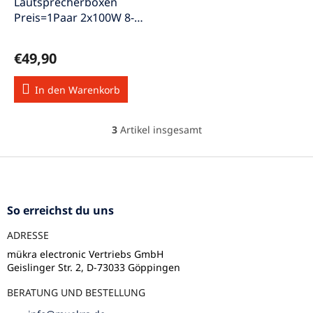
Lautsprecherboxen
Preis=1Paar 2x100W 8-
Ohm SL-4ws/Paar
€49,90
In den Warenkorb
3
Artikel insgesamt
S
t
e
F
u
u
e
ß
r
z
So erreichst du uns
e
e
l
ADRESSE
i
e
l
m
mükra electronic Vertriebs GmbH
e
Geislinger Str. 2, D-73033 Göppingen
e
n
BERATUNG UND BESTELLUNG
t
e