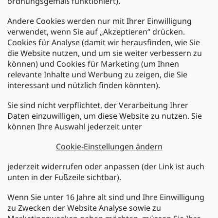
ordnungsgemäß funktioniert).
Andere Cookies werden nur mit Ihrer Einwilligung
Zahlarten:
verwendet, wenn Sie auf „Akzeptieren“ drücken.
Cookies für Analyse (damit wir herausfinden, wie Sie
die Website nutzen, und um sie weiter verbessern zu
können) und Cookies für Marketing (um Ihnen
relevante Inhalte und Werbung zu zeigen, die Sie
interessant und nützlich finden könnten).
Sie sind nicht verpflichtet, der Verarbeitung Ihrer
Newsletter abonnieren
Daten einzuwilligen, um diese Website zu nutzen. Sie
können Ihre Auswahl jederzeit unter
Legen Sie Ihre E-Mail ein und wir werden Ihnen Informationen
über neue Produkte in unserem E-Shop zusenden.
Cookie-Einstellungen ändern
E-Mail
jederzeit widerrufen oder anpassen (der Link ist auch
unten in der Fußzeile sichtbar).
Melden Sie sich jetzt für den mükra Newsletter an,
kostenlos und jederzeit kündbar! Mit der Anmeldung zum
Wenn Sie unter 16 Jahre alt sind und Ihre Einwilligung
Newsletter bestätigen Sie Ihr Einverständnis mit der
zu Zwecken der Website Analyse sowie zu
Datenschutzerklärung
.