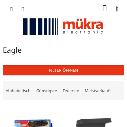
Zum
WARE
Inhalt
springen
Eagle
FILTER ÖFFNEN
P
r
Alphabetisch
Günstigste
Teuerste
Meistverkauft
o
d
L
u
i
k
s
t
t