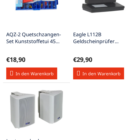
s
e
o
d
r
e
t
r
i
P
e
AQZ-2 Quetschzangen-
Eagle L112B
r
r
Set Kunststoffetui 45
Geldscheinprüfer
o
u
Crimpstecker
Moneydetector-prof
d
n
€18,90
€29,90
u
g
k
In den Warenkorb
In den Warenkorb
t
e