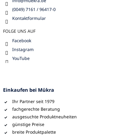
info
@
muekra.de
d
e
(0049) 7161 / 96417-0
r
Kontaktformular
L
i
FOLGE UNS AUF
s
t
Facebook
e
Instagram
YouTube
Einkaufen bei Mükra
Ihr Partner seit 1979
fachgerechte Beratung
ausgesuchte Produktneuheiten
günstige Preise
breite Produktpalette