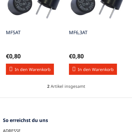
s
e
o
d
r
e
t
r
i
P
e
MF5AT
MF6,3AT
r
r
o
u
d
n
€0,80
€0,80
u
g
k
In den Warenkorb
In den Warenkorb
t
e
2
Artikel insgesamt
S
t
e
F
u
u
e
ß
r
z
So erreichst du uns
e
e
l
ADRESSE