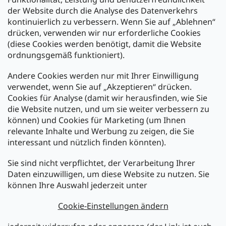
der Website durch die Analyse des Datenverkehrs
kontinuierlich zu verbessern. Wenn Sie auf „Ablehnen“
Zahlung und Versand
drücken, verwenden wir nur erforderliche Cookies
(diese Cookies werden benötigt, damit die Website
Versand mit:
ordnungsgemäß funktioniert).
Andere Cookies werden nur mit Ihrer Einwilligung
Zahlarten:
verwendet, wenn Sie auf „Akzeptieren“ drücken.
Cookies für Analyse (damit wir herausfinden, wie Sie
die Website nutzen, und um sie weiter verbessern zu
können) und Cookies für Marketing (um Ihnen
relevante Inhalte und Werbung zu zeigen, die Sie
interessant und nützlich finden könnten).
Sie sind nicht verpflichtet, der Verarbeitung Ihrer
Newsletter abonnieren
Daten einzuwilligen, um diese Website zu nutzen. Sie
können Ihre Auswahl jederzeit unter
Legen Sie Ihre E-Mail ein und wir werden Ihnen Informationen
über neue Produkte in unserem E-Shop zusenden.
Cookie-Einstellungen ändern
E-Mail