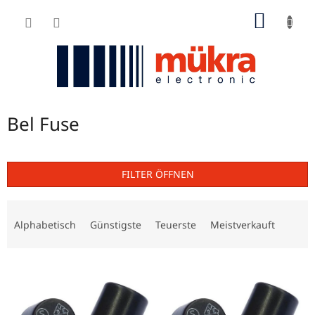
Zum
WARE
Inhalt
springen
Bel Fuse
FILTER ÖFFNEN
P
r
Alphabetisch
Günstigste
Teuerste
Meistverkauft
o
d
L
u
i
k
s
t
t