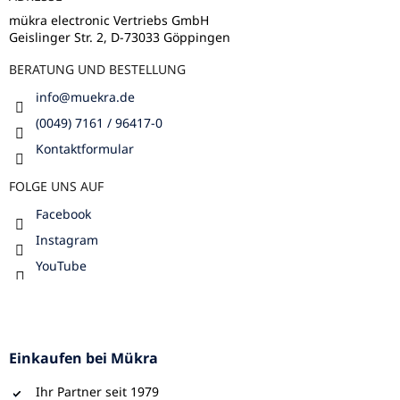
i
e
l
m
mükra electronic Vertriebs GmbH
e
Geislinger Str. 2, D-73033 Göppingen
e
n
BERATUNG UND BESTELLUNG
t
e
info
@
muekra.de
d
e
(0049) 7161 / 96417-0
r
Kontaktformular
L
i
FOLGE UNS AUF
s
t
Facebook
e
Instagram
YouTube
Einkaufen bei Mükra
Ihr Partner seit 1979