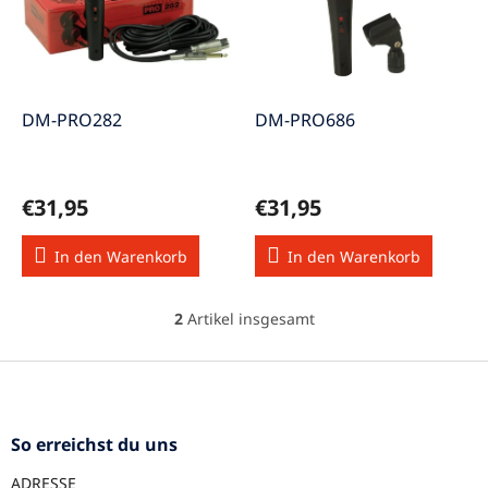
s
e
o
d
r
e
t
r
i
P
e
DM-PRO282
DM-PRO686
r
r
o
u
d
n
€31,95
€31,95
u
g
k
In den Warenkorb
In den Warenkorb
t
e
2
Artikel insgesamt
S
t
e
F
u
u
e
ß
r
z
So erreichst du uns
e
e
l
ADRESSE