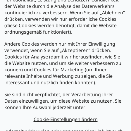
der Website durch die Analyse des Datenverkehrs
kontinuierlich zu verbessern. Wenn Sie auf „Ablehnen“
Zahlung und Versand
drücken, verwenden wir nur erforderliche Cookies
(diese Cookies werden benötigt, damit die Website
Versand mit:
ordnungsgemäß funktioniert).
Andere Cookies werden nur mit Ihrer Einwilligung
Zahlarten:
verwendet, wenn Sie auf „Akzeptieren“ drücken.
Cookies für Analyse (damit wir herausfinden, wie Sie
die Website nutzen, und um sie weiter verbessern zu
können) und Cookies für Marketing (um Ihnen
relevante Inhalte und Werbung zu zeigen, die Sie
interessant und nützlich finden könnten).
Sie sind nicht verpflichtet, der Verarbeitung Ihrer
Newsletter abonnieren
Daten einzuwilligen, um diese Website zu nutzen. Sie
können Ihre Auswahl jederzeit unter
Legen Sie Ihre E-Mail ein und wir werden Ihnen Informationen
über neue Produkte in unserem E-Shop zusenden.
Cookie-Einstellungen ändern
E-Mail