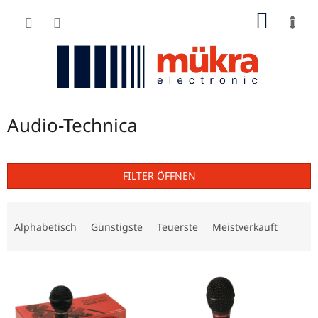
Zum
WARE
Inhalt
springen
Audio-Technica
FILTER ÖFFNEN
P
r
Alphabetisch
Günstigste
Teuerste
Meistverkauft
o
d
L
u
i
k
s
t
t