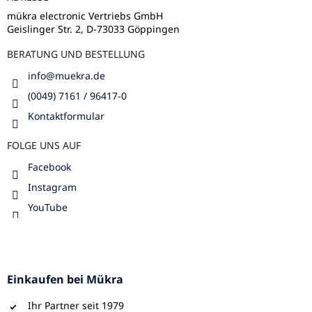
i
e
l
m
mükra electronic Vertriebs GmbH
e
Geislinger Str. 2, D-73033 Göppingen
e
n
BERATUNG UND BESTELLUNG
t
e
info
@
muekra.de
d
e
(0049) 7161 / 96417-0
r
Kontaktformular
L
i
FOLGE UNS AUF
s
t
Facebook
e
Instagram
YouTube
Einkaufen bei Mükra
Ihr Partner seit 1979