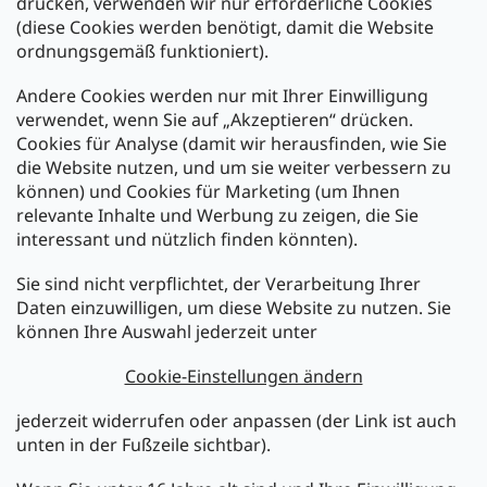
drücken, verwenden wir nur erforderliche Cookies
(diese Cookies werden benötigt, damit die Website
Versand mit:
ordnungsgemäß funktioniert).
Andere Cookies werden nur mit Ihrer Einwilligung
Zahlarten:
verwendet, wenn Sie auf „Akzeptieren“ drücken.
Cookies für Analyse (damit wir herausfinden, wie Sie
die Website nutzen, und um sie weiter verbessern zu
können) und Cookies für Marketing (um Ihnen
relevante Inhalte und Werbung zu zeigen, die Sie
interessant und nützlich finden könnten).
Sie sind nicht verpflichtet, der Verarbeitung Ihrer
Newsletter abonnieren
Daten einzuwilligen, um diese Website zu nutzen. Sie
können Ihre Auswahl jederzeit unter
Legen Sie Ihre E-Mail ein und wir werden Ihnen Informationen
über neue Produkte in unserem E-Shop zusenden.
Cookie-Einstellungen ändern
E-Mail
jederzeit widerrufen oder anpassen (der Link ist auch
unten in der Fußzeile sichtbar).
Melden Sie sich jetzt für den mükra Newsletter an,
kostenlos und jederzeit kündbar! Mit der Anmeldung zum