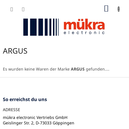
Zum
WARE
Inhalt
springen
ARGUS
Es wurden keine Waren der Marke
ARGUS
gefunden....
F
u
ß
z
So erreichst du uns
e
ADRESSE
i
l
mükra electronic Vertriebs GmbH
Geislinger Str. 2, D-73033 Göppingen
e