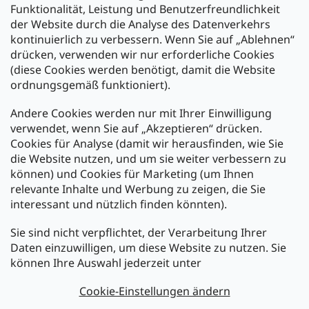
Funktionalität, Leistung und Benutzerfreundlichkeit
der Website durch die Analyse des Datenverkehrs
kontinuierlich zu verbessern. Wenn Sie auf „Ablehnen“
Zahlung und Versand
drücken, verwenden wir nur erforderliche Cookies
(diese Cookies werden benötigt, damit die Website
Versand mit:
ordnungsgemäß funktioniert).
Andere Cookies werden nur mit Ihrer Einwilligung
Zahlarten:
verwendet, wenn Sie auf „Akzeptieren“ drücken.
Cookies für Analyse (damit wir herausfinden, wie Sie
die Website nutzen, und um sie weiter verbessern zu
können) und Cookies für Marketing (um Ihnen
relevante Inhalte und Werbung zu zeigen, die Sie
interessant und nützlich finden könnten).
Sie sind nicht verpflichtet, der Verarbeitung Ihrer
Newsletter abonnieren
Daten einzuwilligen, um diese Website zu nutzen. Sie
können Ihre Auswahl jederzeit unter
Legen Sie Ihre E-Mail ein und wir werden Ihnen Informationen
über neue Produkte in unserem E-Shop zusenden.
Cookie-Einstellungen ändern