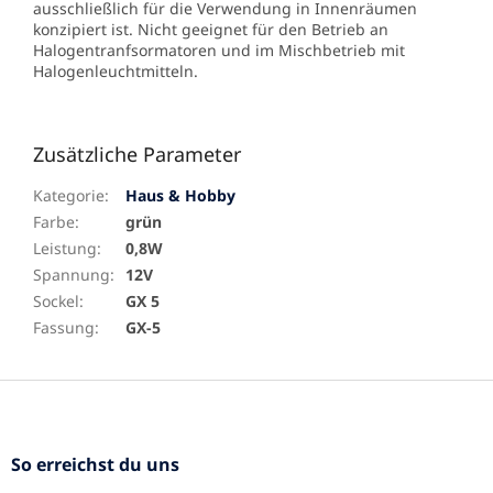
ausschließlich für die Verwendung in Innenräumen
konzipiert ist. Nicht geeignet für den Betrieb an
Halogentranfsormatoren und im Mischbetrieb mit
Halogenleuchtmitteln.
Zusätzliche Parameter
Kategorie
:
Haus & Hobby
Farbe
:
grün
Leistung
:
0,8W
Spannung
:
12V
Sockel
:
GX 5
Fassung
:
GX-5
F
u
ß
z
So erreichst du uns
e