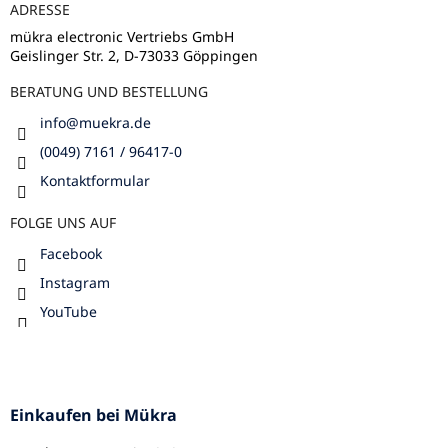
ADRESSE
i
l
mükra electronic Vertriebs GmbH
Geislinger Str. 2, D-73033 Göppingen
e
BERATUNG UND BESTELLUNG
info
@
muekra.de
(0049) 7161 / 96417-0
Kontaktformular
FOLGE UNS AUF
Facebook
Instagram
YouTube
Einkaufen bei Mükra