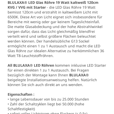
BLULAXA® LED Glas Röhre 19 Watt kaltweiß 120cm
KVG / VVG mit Starter
- die LED Glas Röhre 19 Watt
bemisst 120cm und erstrahlt in kaltweißem Licht mit
6500K. Diese Art von Licht eignet sich insbesondere für
Bereiche mit wenig oder gar keinem Tageslichteinfall.
Die matte Glasabdeckung und der hohe Abstrahlwinkel
sorgen dafür, dass das Licht gleichmäßig blendfrei
verteilt wird und selbst größere Flächen beleuchtet
werden können. Der handelsübliche G13 Sockel
ermöglicht einen 1 zu 1 Austausch und macht die LED
Glas Röhre zur idealen Alternative zu herkömmlichen 36
Watt T8-Leuchtstoffröhren.
All BLULAXA® LED Röhren
kommen inklusive LED Starter
für einen direkten 1 zu 1 Austausch. Bei Fragen
bezüglich der Montage kann Ihnen
BLULAXA®
beigelegte Installationsanweisung helfen. Natürlich
können Sie sich auch direkt an uns wenden.
Eigenschaften :
• lange Lebensdauer von bis zu 25.000 Stunden
• Zahl der Schaltzyklen liegt bei 50.000 (hohe
Schaltfestigkeit)
• sofort voller Lichtstrom ohne Flackern (< 0,5s)