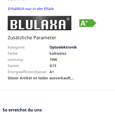
Erhältlich nur in der Filiale
Zusätzliche Parameter
Kategorie
:
Optoelektronik
Farbe
:
kaltweiss
Leistung
:
19W
Sockel
:
G13
Energieeffizienzklasse
:
A+
Dieser Artikel ist leider ausverkauft…
F
u
ß
z
So erreichst du uns