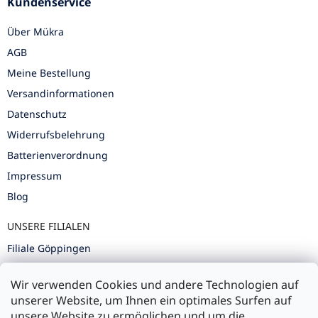
Kundenservice
Über Mükra
AGB
Meine Bestellung
Versandinformationen
Datenschutz
Widerrufsbelehrung
Batterienverordnung
Impressum
Blog
UNSERE FILIALEN
Filiale Göppingen
Filiale Karlsruhe
Wir verwenden Cookies und andere Technologien auf
Filiale Ulm
unserer Website, um Ihnen ein optimales Surfen auf
unsere Website zu ermöglichen und um die