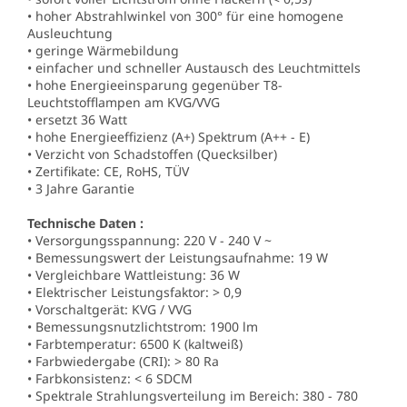
• hoher Abstrahlwinkel von 300° für eine homogene
Ausleuchtung
• geringe Wärmebildung
• einfacher und schneller Austausch des Leuchtmittels
• hohe Energieeinsparung gegenüber T8-
Leuchtstofflampen am KVG/VVG
• ersetzt 36 Watt
• hohe Energieeffizienz (A+) Spektrum (A++ - E)
• Verzicht von Schadstoffen (Quecksilber)
• Zertifikate: CE, RoHS, TÜV
• 3 Jahre Garantie
Technische Daten :
• Versorgungsspannung: 220 V - 240 V ~
• Bemessungswert der Leistungsaufnahme: 19 W
• Vergleichbare Wattleistung: 36 W
• Elektrischer Leistungsfaktor: > 0,9
• Vorschaltgerät: KVG / VVG
• Bemessungsnutzlichtstrom: 1900 lm
• Farbtemperatur: 6500 K (kaltweiß)
• Farbwiedergabe (CRI): > 80 Ra
• Farbkonsistenz: < 6 SDCM
• Spektrale Strahlungsverteilung im Bereich: 380 - 780