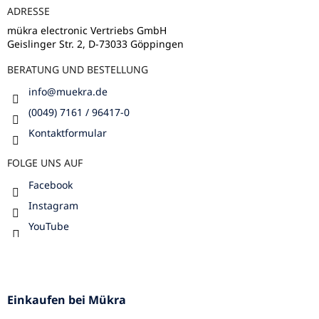
e
ADRESSE
i
l
mükra electronic Vertriebs GmbH
Geislinger Str. 2, D-73033 Göppingen
e
BERATUNG UND BESTELLUNG
info
@
muekra.de
(0049) 7161 / 96417-0
Kontaktformular
FOLGE UNS AUF
Facebook
Instagram
YouTube
Einkaufen bei Mükra