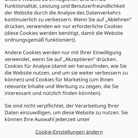
Funktionalität, Leistung und Benutzerfreundlichkeit
der Website durch die Analyse des Datenverkehrs
kontinuierlich zu verbessern. Wenn Sie auf „Ablehnen“
Zahlung und Versand
drücken, verwenden wir nur erforderliche Cookies
(diese Cookies werden benötigt, damit die Website
Versand mit:
ordnungsgemäß funktioniert).
Andere Cookies werden nur mit Ihrer Einwilligung
Zahlarten:
verwendet, wenn Sie auf „Akzeptieren“ drücken.
Cookies für Analyse (damit wir herausfinden, wie Sie
die Website nutzen, und um sie weiter verbessern zu
können) und Cookies für Marketing (um Ihnen
relevante Inhalte und Werbung zu zeigen, die Sie
interessant und nützlich finden könnten).
Sie sind nicht verpflichtet, der Verarbeitung Ihrer
Newsletter abonnieren
Daten einzuwilligen, um diese Website zu nutzen. Sie
können Ihre Auswahl jederzeit unter
Legen Sie Ihre E-Mail ein und wir werden Ihnen Informationen
über neue Produkte in unserem E-Shop zusenden.
Cookie-Einstellungen ändern