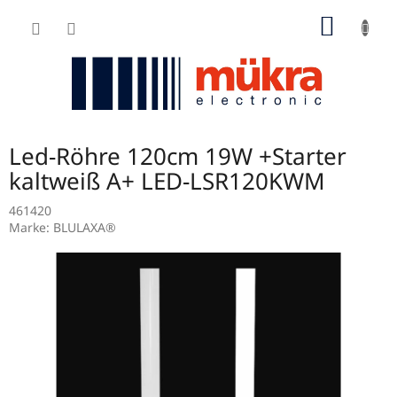
Zum
WARE
Inhalt
springen
Led-Röhre 120cm 19W +Starter
kaltweiß A+ LED-LSR120KWM
461420
Marke:
BLULAXA®