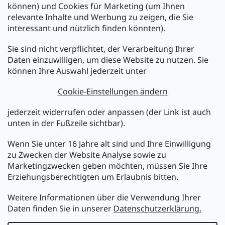
können) und Cookies für Marketing (um Ihnen
relevante Inhalte und Werbung zu zeigen, die Sie
interessant und nützlich finden könnten).
Sie sind nicht verpflichtet, der Verarbeitung Ihrer
Newsletter abonnieren
Daten einzuwilligen, um diese Website zu nutzen. Sie
können Ihre Auswahl jederzeit unter
Legen Sie Ihre E-Mail ein und wir werden Ihnen Informationen
über neue Produkte in unserem E-Shop zusenden.
Cookie-Einstellungen ändern
E-Mail
jederzeit widerrufen oder anpassen (der Link ist auch
unten in der Fußzeile sichtbar).
Melden Sie sich jetzt für den mükra Newsletter an,
kostenlos und jederzeit kündbar! Mit der Anmeldung zum
Wenn Sie unter 16 Jahre alt sind und Ihre Einwilligung
Newsletter bestätigen Sie Ihr Einverständnis mit der
zu Zwecken der Website Analyse sowie zu
Datenschutzerklärung
.
Marketingzwecken geben möchten, müssen Sie Ihre
Erziehungsberechtigten um Erlaubnis bitten.
ANMELDEN
Weitere Informationen über die Verwendung Ihrer
Daten finden Sie in unserer
Datenschutzerklärung.