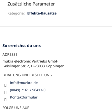
Zusätzliche Parameter
Kategorie
:
Effekte-Bausätze
F
u
ß
z
So erreichst du uns
e
ADRESSE
i
l
mükra electronic Vertriebs GmbH
Geislinger Str. 2, D-73033 Göppingen
e
BERATUNG UND BESTELLUNG
info
@
muekra.de
(0049) 7161 / 96417-0
Kontaktformular
FOLGE UNS AUF