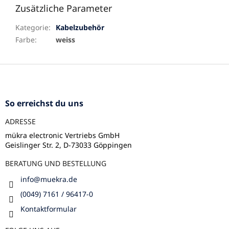
Zusätzliche Parameter
Kategorie
:
Kabelzubehör
Farbe
:
weiss
F
u
ß
z
So erreichst du uns
e
ADRESSE
i
l
mükra electronic Vertriebs GmbH
Geislinger Str. 2, D-73033 Göppingen
e
BERATUNG UND BESTELLUNG
info
@
muekra.de
(0049) 7161 / 96417-0
Kontaktformular