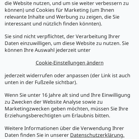
die Website nutzen, und um sie weiter verbessern zu
können) und Cookies für Marketing (um Ihnen
relevante Inhalte und Werbung zu zeigen, die Sie
interessant und nützlich finden könnten).
Sie sind nicht verpflichtet, der Verarbeitung Ihrer
Newsletter abonnieren
Daten einzuwilligen, um diese Website zu nutzen. Sie
können Ihre Auswahl jederzeit unter
Legen Sie Ihre E-Mail ein und wir werden Ihnen Informationen
über neue Produkte in unserem E-Shop zusenden.
Cookie-Einstellungen ändern
E-Mail
jederzeit widerrufen oder anpassen (der Link ist auch
unten in der Fußzeile sichtbar).
Melden Sie sich jetzt für den mükra Newsletter an,
kostenlos und jederzeit kündbar! Mit der Anmeldung zum
Wenn Sie unter 16 Jahre alt sind und Ihre Einwilligung
Newsletter bestätigen Sie Ihr Einverständnis mit der
zu Zwecken der Website Analyse sowie zu
Datenschutzerklärung
.
Marketingzwecken geben möchten, müssen Sie Ihre
Erziehungsberechtigten um Erlaubnis bitten.
ANMELDEN
Weitere Informationen über die Verwendung Ihrer
Daten finden Sie in unserer
Datenschutzerklärung.