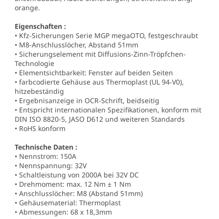
orange.
Eigenschaften :
• Kfz-Sicherungen Serie MGP megaOTO, festgeschraubt
• M8-Anschlusslöcher, Abstand 51mm
• Sicherungselement mit Diffusions-Zinn-Tröpfchen-
Technologie
• Elementsichtbarkeit: Fenster auf beiden Seiten
• farbcodierte Gehäuse aus Thermoplast (UL 94-V0),
hitzebeständig
• Ergebnisanzeige in OCR-Schrift, beidseitig
• Entspricht internationalen Spezifikationen, konform mit
DIN ISO 8820-5, JASO D612 und weiteren Standards
• RoHS konform
Technische Daten :
• Nennstrom: 150A
• Nennspannung: 32V
• Schaltleistung von 2000A bei 32V DC
• Drehmoment: max. 12 Nm ± 1 Nm
• Anschlusslöcher: M8 (Abstand 51mm)
• Gehäusematerial: Thermoplast
• Abmessungen: 68 x 18,3mm