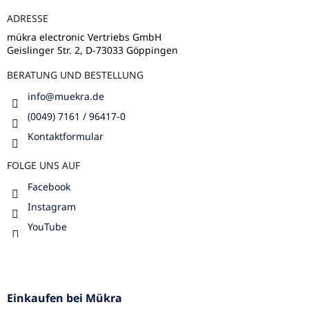
e
ADRESSE
i
l
mükra electronic Vertriebs GmbH
Geislinger Str. 2, D-73033 Göppingen
e
BERATUNG UND BESTELLUNG
info
@
muekra.de
(0049) 7161 / 96417-0
Kontaktformular
FOLGE UNS AUF
Facebook
Instagram
YouTube
Einkaufen bei Mükra