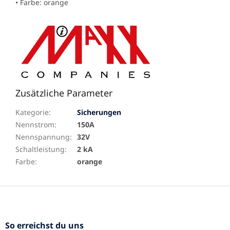
• Farbe: orange
Zusätzliche Parameter
Kategorie
:
Sicherungen
Nennstrom
:
150A
Nennspannung
:
32V
Schaltleistung
:
2 kA
Farbe
:
orange
F
u
ß
z
So erreichst du uns