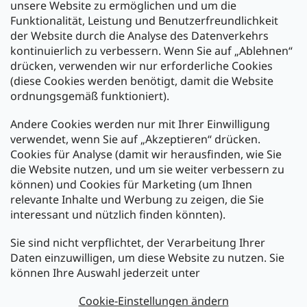
unsere Website zu ermöglichen und um die
Funktionalität, Leistung und Benutzerfreundlichkeit
der Website durch die Analyse des Datenverkehrs
kontinuierlich zu verbessern. Wenn Sie auf „Ablehnen“
Zahlung und Versand
drücken, verwenden wir nur erforderliche Cookies
(diese Cookies werden benötigt, damit die Website
Versand mit:
ordnungsgemäß funktioniert).
Andere Cookies werden nur mit Ihrer Einwilligung
Zahlarten:
verwendet, wenn Sie auf „Akzeptieren“ drücken.
Cookies für Analyse (damit wir herausfinden, wie Sie
die Website nutzen, und um sie weiter verbessern zu
können) und Cookies für Marketing (um Ihnen
relevante Inhalte und Werbung zu zeigen, die Sie
interessant und nützlich finden könnten).
Sie sind nicht verpflichtet, der Verarbeitung Ihrer
Newsletter abonnieren
Daten einzuwilligen, um diese Website zu nutzen. Sie
können Ihre Auswahl jederzeit unter
Legen Sie Ihre E-Mail ein und wir werden Ihnen Informationen
über neue Produkte in unserem E-Shop zusenden.
Cookie-Einstellungen ändern