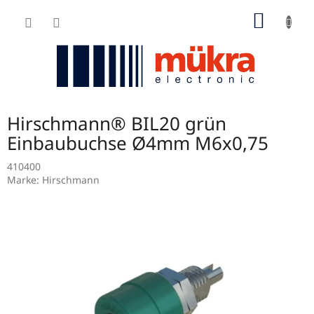
Zum
WARE
Inhalt
springen
Hirschmann® BIL20 grün
Einbaubuchse Ø4mm M6x0,75
410400
Marke:
Hirschmann