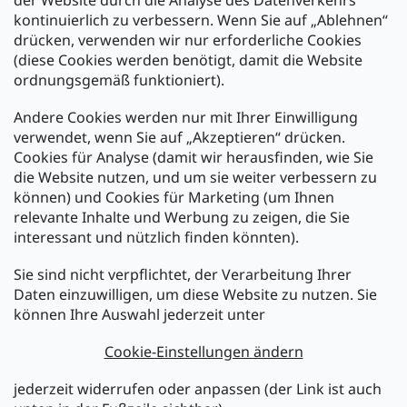
der Website durch die Analyse des Datenverkehrs
kontinuierlich zu verbessern. Wenn Sie auf „Ablehnen“
Zahlung und Versand
drücken, verwenden wir nur erforderliche Cookies
(diese Cookies werden benötigt, damit die Website
Versand mit:
ordnungsgemäß funktioniert).
Andere Cookies werden nur mit Ihrer Einwilligung
Zahlarten:
verwendet, wenn Sie auf „Akzeptieren“ drücken.
Cookies für Analyse (damit wir herausfinden, wie Sie
die Website nutzen, und um sie weiter verbessern zu
können) und Cookies für Marketing (um Ihnen
relevante Inhalte und Werbung zu zeigen, die Sie
interessant und nützlich finden könnten).
Sie sind nicht verpflichtet, der Verarbeitung Ihrer
Newsletter abonnieren
Daten einzuwilligen, um diese Website zu nutzen. Sie
können Ihre Auswahl jederzeit unter
Legen Sie Ihre E-Mail ein und wir werden Ihnen Informationen
über neue Produkte in unserem E-Shop zusenden.
Cookie-Einstellungen ändern
E-Mail
jederzeit widerrufen oder anpassen (der Link ist auch