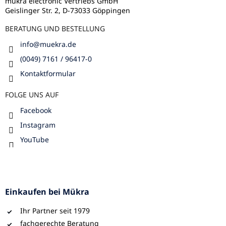
l
mükra electronic Vertriebs GmbH
Geislinger Str. 2, D-73033 Göppingen
e
BERATUNG UND BESTELLUNG
info
@
muekra.de
(0049) 7161 / 96417-0
Kontaktformular
FOLGE UNS AUF
Facebook
Instagram
YouTube
Einkaufen bei Mükra
Ihr Partner seit 1979
fachgerechte Beratung