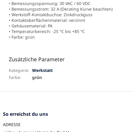
• Bemessungsspannung: 30 VAC / 60 VDC
• Bemessungsstrom: 32 A (Derating Kurve beachten)
• Werkstoff-Kontaktbuchse: Zinkdruckguss
• Kontaktoberflächenmaterial: verzinnt
• Gehäusematerial: PA
• Temperaturbereich: -25 °C bis +85 °C
• Farbe: grün
Zusätzliche Parameter
Kategorie
:
Werkstatt
Farbe
:
grün
F
u
ß
z
So erreichst du uns
e
ADRESSE
i