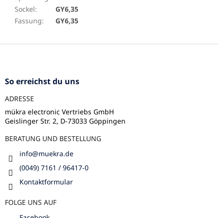
Sockel
:
GY6,35
Fassung
:
GY6,35
F
u
ß
z
So erreichst du uns
e
ADRESSE
i
l
mükra electronic Vertriebs GmbH
Geislinger Str. 2, D-73033 Göppingen
e
BERATUNG UND BESTELLUNG
info
@
muekra.de
(0049) 7161 / 96417-0
Kontaktformular
FOLGE UNS AUF
Facebook