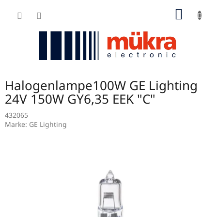
Zum
WARE
Inhalt
springen
Halogenlampe100W GE Lighting
24V 150W GY6,35 EEK "C"
432065
Marke:
GE Lighting