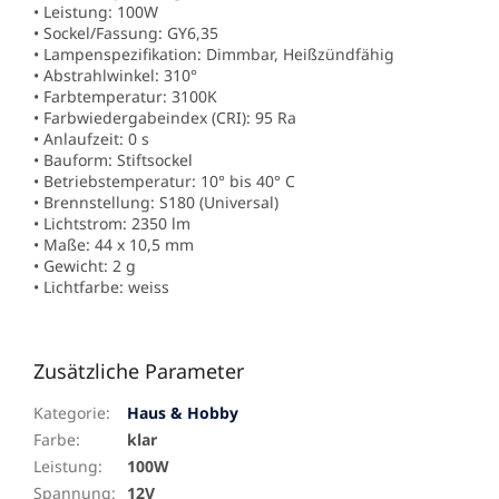
• Leistung: 100W
• Sockel/Fassung: GY6,35
• Lampenspezifikation: Dimmbar, Heißzündfähig
• Abstrahlwinkel: 310°
• Farbtemperatur: 3100K
• Farbwiedergabeindex (CRI): 95 Ra
• Anlaufzeit: 0 s
• Bauform: Stiftsockel
• Betriebstemperatur: 10° bis 40° C
• Brennstellung: S180 (Universal)
• Lichtstrom: 2350 lm
• Maße: 44 x 10,5 mm
• Gewicht: 2 g
• Lichtfarbe: weiss
Zusätzliche Parameter
Kategorie
:
Haus & Hobby
Farbe
:
klar
Leistung
:
100W
Spannung
:
12V