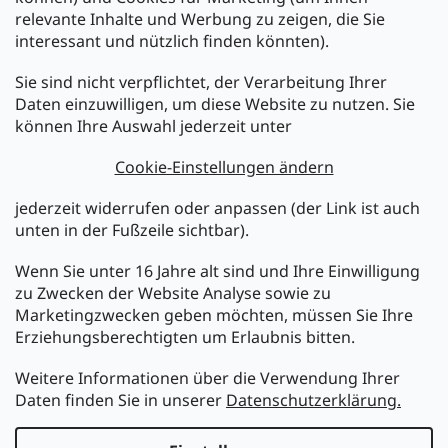
relevante Inhalte und Werbung zu zeigen, die Sie
interessant und nützlich finden könnten).
Sie sind nicht verpflichtet, der Verarbeitung Ihrer
Newsletter abonnieren
Daten einzuwilligen, um diese Website zu nutzen. Sie
können Ihre Auswahl jederzeit unter
Legen Sie Ihre E-Mail ein und wir werden Ihnen Informationen
über neue Produkte in unserem E-Shop zusenden.
Cookie-Einstellungen ändern
E-Mail
jederzeit widerrufen oder anpassen (der Link ist auch
unten in der Fußzeile sichtbar).
Melden Sie sich jetzt für den mükra Newsletter an,
kostenlos und jederzeit kündbar! Mit der Anmeldung zum
Wenn Sie unter 16 Jahre alt sind und Ihre Einwilligung
Newsletter bestätigen Sie Ihr Einverständnis mit der
zu Zwecken der Website Analyse sowie zu
Datenschutzerklärung
.
Marketingzwecken geben möchten, müssen Sie Ihre
Erziehungsberechtigten um Erlaubnis bitten.
ANMELDEN
Weitere Informationen über die Verwendung Ihrer
Daten finden Sie in unserer
Datenschutzerklärung.
Erstellt von Shoptet