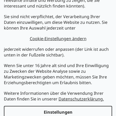
relevante Inhalte und Werbung zu zeigen, die Sie
interessant und nützlich finden könnten).
Sie sind nicht verpflichtet, der Verarbeitung Ihrer
Newsletter abonnieren
Daten einzuwilligen, um diese Website zu nutzen. Sie
können Ihre Auswahl jederzeit unter
Legen Sie Ihre E-Mail ein und wir werden Ihnen Informationen
über neue Produkte in unserem E-Shop zusenden.
Cookie-Einstellungen ändern
E-Mail
jederzeit widerrufen oder anpassen (der Link ist auch
unten in der Fußzeile sichtbar).
Melden Sie sich jetzt für den mükra Newsletter an,
kostenlos und jederzeit kündbar! Mit der Anmeldung zum
Wenn Sie unter 16 Jahre alt sind und Ihre Einwilligung
Newsletter bestätigen Sie Ihr Einverständnis mit der
zu Zwecken der Website Analyse sowie zu
Datenschutzerklärung
.
Marketingzwecken geben möchten, müssen Sie Ihre
Erziehungsberechtigten um Erlaubnis bitten.
ANMELDEN
Weitere Informationen über die Verwendung Ihrer
Daten finden Sie in unserer
Datenschutzerklärung.
Erstellt von Shoptet
Einstellungen