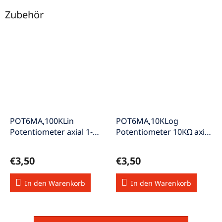
Zubehör
POT6MA,100KLin
POT6MA,10KLog
Potentiometer axial 1-
Potentiometer 10KΩ axial
Drehung linear mono
1-Drehung log. mono
6mm
6mm
€3,50
€3,50
In den Warenkorb
In den Warenkorb