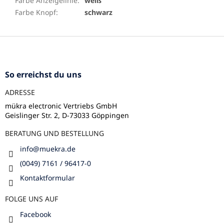
Farbe Anzeigelinie
:
weiß
Farbe Knopf
:
schwarz
F
u
ß
z
So erreichst du uns
e
ADRESSE
i
l
mükra electronic Vertriebs GmbH
Geislinger Str. 2, D-73033 Göppingen
e
BERATUNG UND BESTELLUNG
info
@
muekra.de
(0049) 7161 / 96417-0
Kontaktformular
FOLGE UNS AUF
Facebook