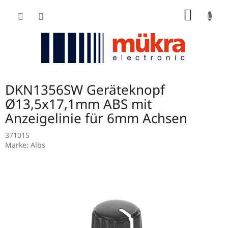
Zum
WARE
Inhalt
springen
DKN1356SW Geräteknopf
Ø13,5x17,1mm ABS mit
Anzeigelinie für 6mm Achsen
371015
Marke:
Albs