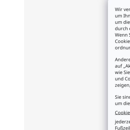
mit 
Wir ve
Eige
um Ihn
• qu
um die
• st
durch 
• An
Wenn S
Cookie
Mech
ordnun
• S
• D
• Ge
Andere
• Wi
auf „A
• An
wie Si
und Co
Elek
zeigen
• To
• En
Sie sin
• Te
um die
• Be
• G
Cookie
• Pr
• Is
jederz
• Wi
Fußzeil