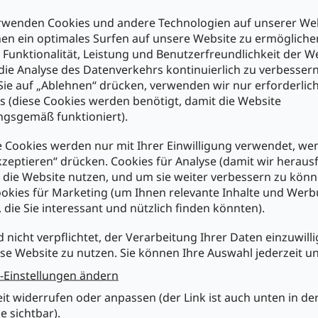
nach oben herausgeführter Spindel, Anschlüsse versetzt.
rwenden Cookies und andere Technologien auf unserer Web
nschaften :
en ein optimales Surfen auf unsere Website zu ermöglich
adratisch, 3/8"
 Funktionalität, Leistung und Benutzerfreundlichkeit der W
ehende Ausführung mit nach oben herausgeführter Spindel
die Analyse des Datenverkehrs kontinuierlich zu verbessern
schlüsse versetzt
ie auf „Ablehnen“ drücken, verwenden wir nur erforderlic
s (diese Cookies werden benötigt, damit die Website
anische Daten :
gsgemäß funktioniert).
pindelumdrehungen: 25 nom.
rehmoment: 3mNm nom.
wicht: 1,13g max.
 Cookies werden nur mit Ihrer Einwilligung verwendet, we
derstandskörper: Cermet
kzeptieren“ drücken. Cookies für Analyse (damit wir heraus
schlag: Schleifer rutscht
e die Website nutzen, und um sie weiter verbessern zu könn
okies für Marketing (um Ihnen relevante Inhalte und Wer
trische Daten :
, die Sie interessant und nützlich finden könnten).
leranz : +/-10%
dwiderstand: <2 Ohm
d nicht verpflichtet, der Verarbeitung Ihrer Daten einzuwilli
mperaturkoeffizient: 100ppm/°C
se Website zu nutzen. Sie können Ihre Auswahl jederzeit u
lastbarkeit: 0,5W bei 70°C
renzspannung: 300V
-Einstellungen ändern
üfspannung: 1000VAC
olationswiderstand: 10.000.000.000 Ohm min.
eit widerrufen oder anpassen (der Link ist auch unten in de
derstandsänderung: 2% oder 2 Ohm des Nennwertes des Schleifer
e sichtbar).