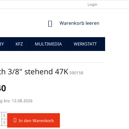
Login
WARENKORB
Warenkorb leeren
BY
KFZ
MULTIMEDIA
WERKSTATT
ch 3/8" stehend 47K
590158
40
preis:
g bis:
12.08.2026
In den Warenkorb