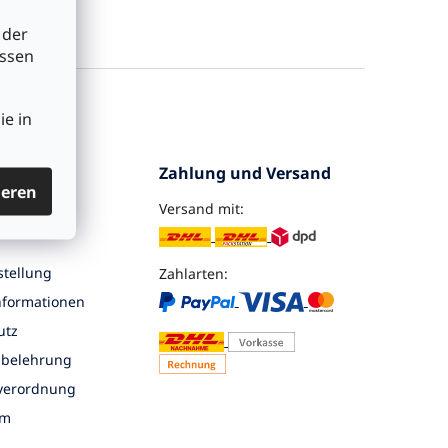
 der
üssen
ie in
ervice
Zahlung und Versand
ieren
Versand mit:
ra
tellung
Zahlarten:
nformationen
utz
sbelehrung
nverordnung
um