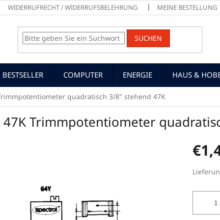
WIDERRUFRECHT / WIDERRUFSBELEHRUNG
MEINE BESTELLUNG
SUCHEN
BESTSELLER
COMPUTER
ENERGIE
HAUS & HOB
Trimmpotentiometer quadratisch 3/8" stehend 47K
, 47K Trimmpotentiometer quadratis
€1,
Verkaufs
Lieferun