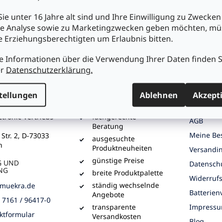
derstandswert: 47K
ie unter 16 Jahre alt sind und Ihre Einwilligung zu Zwecken
e Analyse sowie zu Marketingzwecken geben möchten, m
re Erziehungsberechtigten um Erlaubnis bitten.
e Informationen über die Verwendung Ihrer Daten finden S
er
Datenschutzerklärung.
chst du uns
Einkaufen bei Mükra
Kundens
tellungen
Ablehnen
Akzept
Ihr Partner seit 1979
Über Mük
tronic Vertriebs
fachgerechte
AGB
Beratung
Meine Bes
 Str. 2, D-73033
ausgesuchte
n
Produktneuheiten
Versandi
günstige Preise
G UND
Datensch
NG
breite Produktpalette
Widerruf
ständig wechselnde
muekra.de
Batterie
Angebote
) 7161 / 96417-0
transparente
Impress
ktformular
Versandkosten
Blog