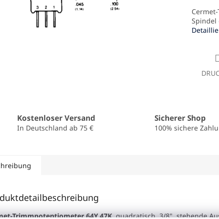
Cermet-T
Spindel 
Detailli
DRU
Kostenloser Versand
Sicherer Shop
In Deutschland ab 75 €
100% sichere Zahl
chreibung
duktdetailbeschreibung
met-Trimmpotentiometer 64Y,47K,
quadratisch, 3/8", stehende A