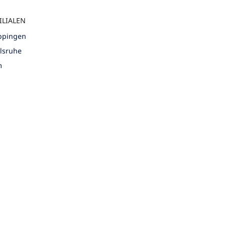
ILIALEN
öppingen
rlsruhe
m