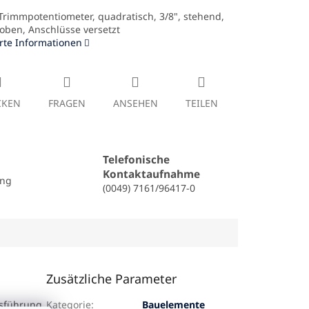
rimmpotentiometer, quadratisch, 3/8", stehend,
oben, Anschlüsse versetzt
erte Informationen
CKEN
FRAGEN
ANSEHEN
TEILEN
Telefonische
Kontaktaufnahme
ung
(0049) 7161/96417-0
Zusätzliche Parameter
usführung
Kategorie
:
Bauelemente