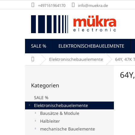
Zum
+497161964170
info@muekra.de
Inhalt
springen
SALE %
ELEKTRONISCHEBAUELEMENTE
Startseite
Elektronischebauelemente
64Y, 47K 
S
64Y
e
Kategorien
i
Kategorien
überspringen
t
e
SALE %
n
Elektronischebauelemente
l
Bausätze & Module
e
i
Halbleiter
s
mechanische Bauelemente
t