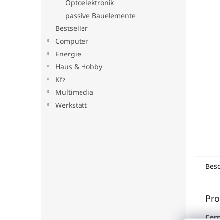
Optoelektronik
e
passive Bauelemente
Bestseller
Computer
Energie
Haus & Hobby
Kfz
Multimedia
Werkstatt
Bes
Pro
Cer